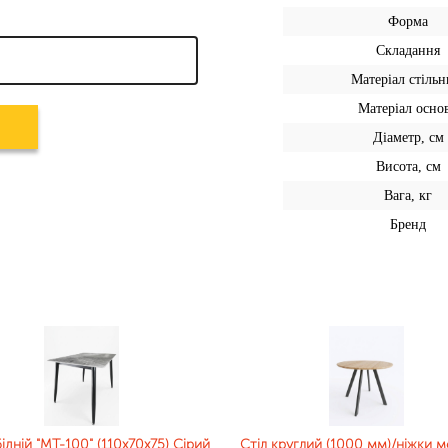
Форма
Складання
Матеріал стільн
Матеріал осно
Діаметр, см
Висота, см
Вага, кг
Бренд
ідній "MT-100" (110x70x75) Сірий
Стіл круглий (1000 мм)/ніжки м