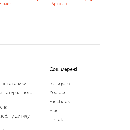
талеві
Артизан
Соц. мережі
чні столики
Instagram
з натурального
Youtube
Facebook
ісла
Viber
меблі у дитячу
TikTok