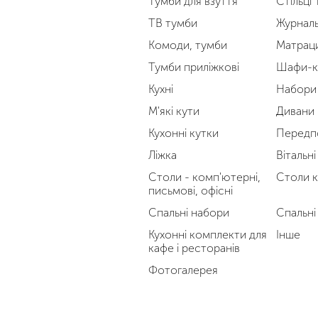
Тумби для взуття
Стільці
ТВ тумби
Журналь
Комоди, тумби
Матрац
Тумби приліжкові
Шафи-к
Кухні
Набори 
М'які кути
Дивани
Кухонні кутки
Передп
Ліжка
Вітальні
Столи - комп'ютерні,
Столи к
письмові, офісні
Спальні набори
Спальні
Кухонні комплекти для
Інше
кафе і ресторанів
Фотогалерея