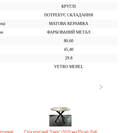
КРУГЛІ
ПОТРЕБУЄ СКЛАДАННЯ
иці
МАТОВА КЕРАМІКА
ви
ФАРБОВАНИЙ МЕТАЛ
80,60
45,40
29.8
VETRO MEBEL
еталеві
Стіл круглий "Емір" (102см+35см) Дуб
Стіл круглий