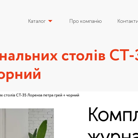
Каталог
Про компанію
Контакт
нальних столів CT-
чорний
х столів CT-35 Лоренза петра грей + чорний
Комп
журна