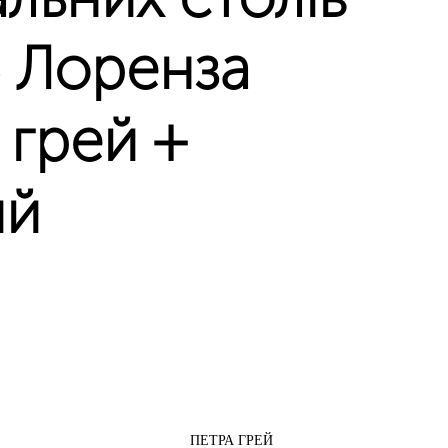
 Лоренза
 грей +
ий
ПЕТРА ГРЕЙ