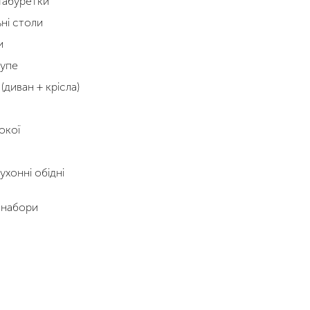
 Табуретки
ні столи
и
упе
(диван + крісла)
окої
ухонні обідні
 набори