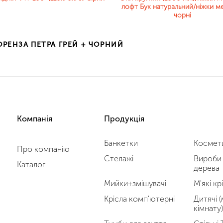
лофт Бук натуральний/ніжки ме
чорні
ОРЕНЗА ПЕТРА ГРЕЙ + ЧОРНИЙ
Компанія
Продукція
Банкетки
Космети
Про компанію
Стелажі
Вироби 
Каталог
дерева
Мийки+змішувачі
М'які кр
Крісла комп'ютерні
Дитячі (
кімнату)