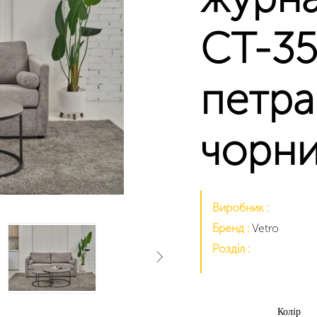
CT-35
петра
чорн
Виробник :
Бренд :
Vetro
Розділ :
Колір