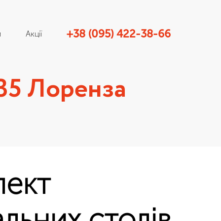
+38 (095) 422-38-66
и
Акції
35 Лоренза
лект
льних столів