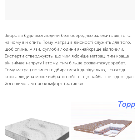
Здоров'я будь-якої людини безпосередньо залежить від того,
на чому він спить. Тому матрац в дійсності служить для того,
щоб спина, м'язи, суглоби людини якнайкраще відпочили.
Експерти стверджують, що чим якісніше матрац, тим краще
він знімає напругу і втому, тим більше розвантажує хребет.
Тому матрац повинен підбиратися індивідуально, і сьогодні
кожна людина може вибрати собі те, що найбільше відповідає
його вимогам про комфорт і затишок.