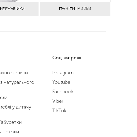
 НЕРЖАВІЙКИ
ГРАНІТНІ МИЙКИ
Соц. мережі
чні столики
Instagram
з натурального
Youtube
Facebook
ісла
Viber
меблі у дитячу
TikTok
 Табуретки
ні столи