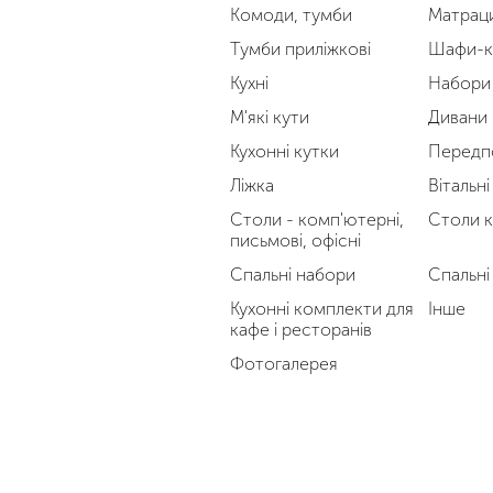
Комоди, тумби
Матрац
Тумби приліжкові
Шафи-к
Кухні
Набори 
М'які кути
Дивани
Кухонні кутки
Передп
Ліжка
Вітальні
Столи - комп'ютерні,
Столи к
письмові, офісні
Спальні набори
Спальні
Кухонні комплекти для
Інше
кафе і ресторанів
Фотогалерея