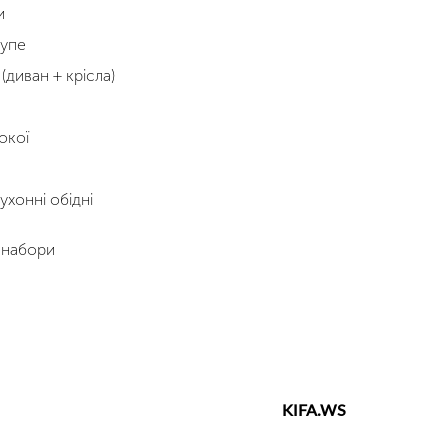
и
упе
(диван + крісла)
окої
ухонні обідні
 набори
KIFA.WS