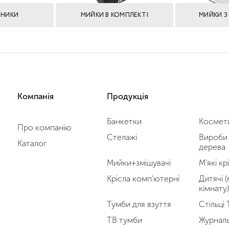
ЬНИКИ
МИЙКИ В КОМПЛЕКТІ
МИЙКИ З
Компанія
Продукція
Банкетки
Космети
Про компанію
Стелажі
Вироби 
Каталог
дерева
Мийки+змішувачі
М'які кр
Крісла комп'ютерні
Дитячі (
кімнату)
Тумби для взуття
Стільці
ТВ тумби
Журналь