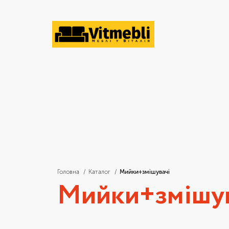
Головна
Каталог
Мийки+змішувачі
Мийки+змішув