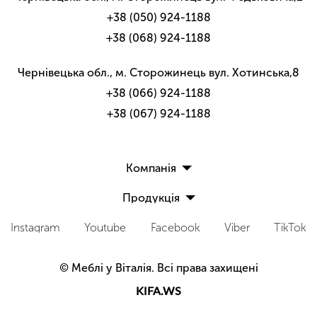
+38 (050) 924-1188
+38 (068) 924-1188
Чернівецька обл., м. Сторожинець вул. Хотинська,8
+38 (066) 924-1188
+38 (067) 924-1188
Компанія
Продукція
Про компанію
Банкетки
Каталог
Instagram
Youtube
Facebook
Viber
TikTok
Косметичні столики
Стелажі
© Меблі у Віталія. Всі права захищені
Вироби з натурального дерева
KIFA.WS
Мийки+змішувачі