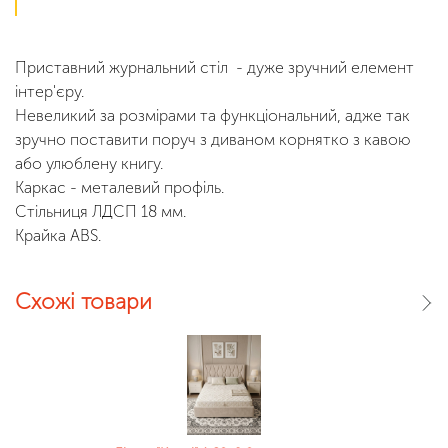
Приставний журнальний стіл - дуже зручний елемент
інтер'єру.
Невеликий за розмірами та функціональний, адже так
зручно поставити поруч з диваном корнятко з кавою
або улюблену книгу.
Каркас - металевий профіль.
Стільниця ЛДСП 18 мм.
Крайка ABS.
Схожі товари