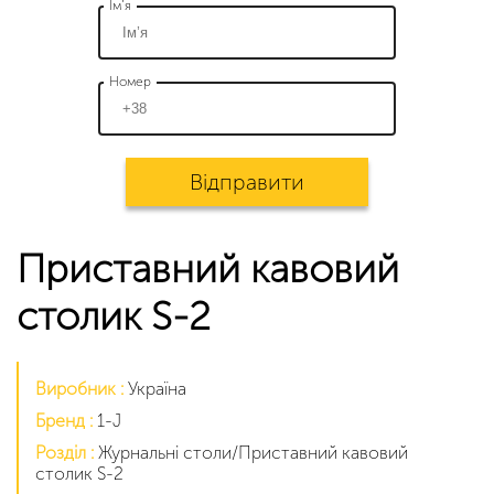
Ім’я
Номер
Відправити
Приставний кавовий
столик S-2
Виробник :
Україна
Бренд :
1-J
Розділ :
Журнальні столи/Приставний кавовий
столик S-2