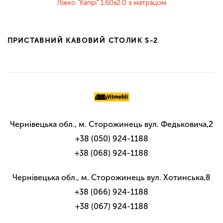
Ліжко "Капрі" 1.60х2.0 з матрацом
ПРИСТАВНИЙ КАВОВИЙ СТОЛИК S-2
Чернівецька обл., м. Сторожинець вул. Федьковича,2
+38 (050) 924-1188
+38 (068) 924-1188
Чернівецька обл., м. Сторожинець вул. Хотинська,8
+38 (066) 924-1188
+38 (067) 924-1188