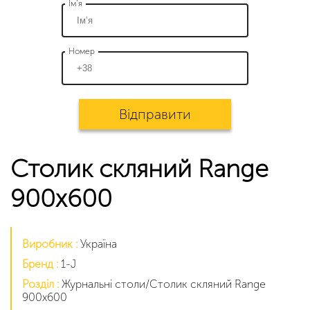
Ім’я
Номер
Відправити
Столик скляний Range
900x600
Виробник :
Україна
Бренд :
1-J
Розділ :
Журнальні столи/Столик скляний Range
900x600