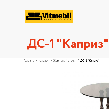
ДС-1 "Каприз"
Головна
Каталог
Журнальні столи
ДС-1 "Каприз"