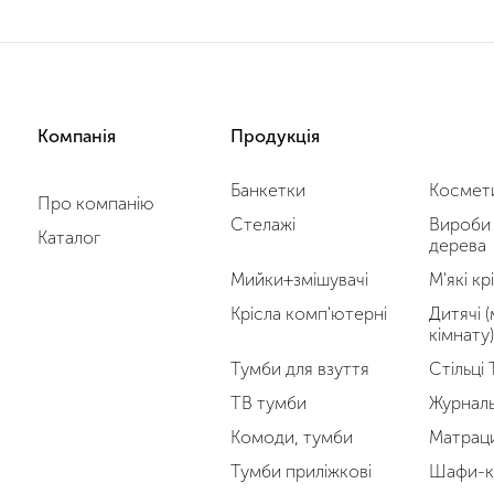
Компанія
Продукція
Банкетки
Космети
Про компанію
Стелажі
Вироби 
Каталог
дерева
Мийки+змішувачі
М'які кр
Крісла комп'ютерні
Дитячі (
кімнату)
Тумби для взуття
Стільці
ТВ тумби
Журналь
Комоди, тумби
Матрац
Тумби приліжкові
Шафи-к