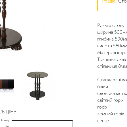
Розділ :
Сто
Розмір столу:
ширина 500м
глибина 500м
висота 580мм
Матеріал корп
Товщина скла:
стільниця 8мм
Стандартні ко
білий
слонова кістк
світлий горіх
горіх
СЬ ЦІНУ
темний горіх
венге
Номер