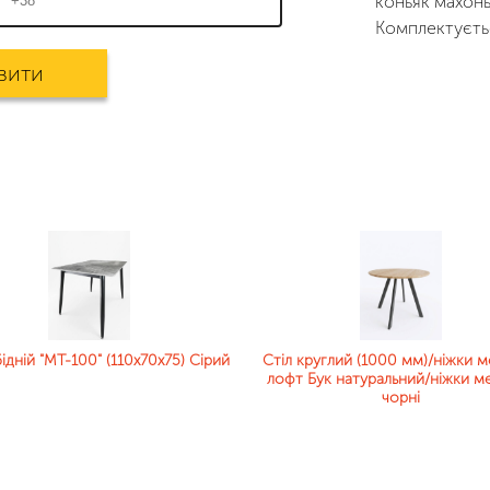
коньяк махон
Комплектуєть
вити
ідній "MT-100" (110x70x75) Сірий
Стіл круглий (1000 мм)/ніжки м
лофт Бук натуральний/ніжки ме
чорні