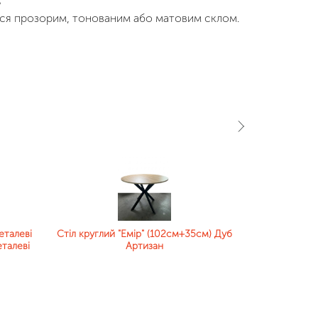
ь
ся прозорим, тонованим або матовим склом.
еталеві
Стіл круглий "Емір" (102см+35см) Дуб
Стіл круглий
талеві
Артизан