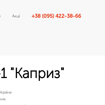
+38 (095) 422-38-66
и
Акції
1 "Каприз"
Україна
онік