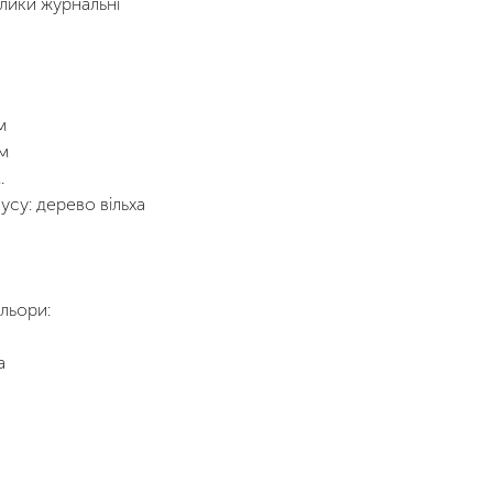
лики журнальні
м
м
.
усу: дерево вільха
льори:
а