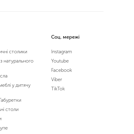
Соц. мережі
чні столики
Instagram
з натурального
Youtube
Facebook
ісла
Viber
меблі у дитячу
TikTok
 Табуретки
ні столи
и
упе